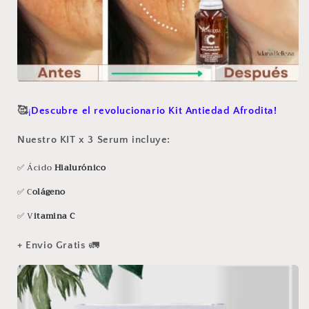
🥰
¡
Descubre el revolucionario Kit Antiedad Afrodita!
Nuestro KIT x 3 Serum incluye:
✅ Ácido
Hialurónico
✅ C
olágeno
✅ V
itamina C
+ Envio Gratis
🚛