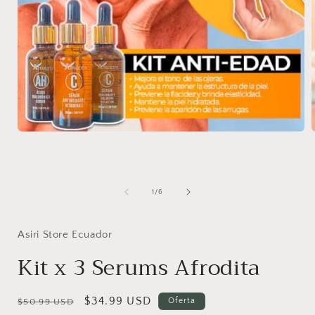
A
Abrir
elemento
multimedia
1
en
una
de
1
/
6
ventana
modal
Asiri Store Ecuador
Kit x 3 Serums Afrodita
Precio
Precio
$34.99 USD
Oferta
$50.99 USD