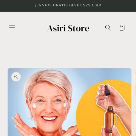
Ir
¡ENVIOS GRATIS DESDE $25 USD!
directamente
al contenido
Carrito
Ir
directamente
a la
información
del producto