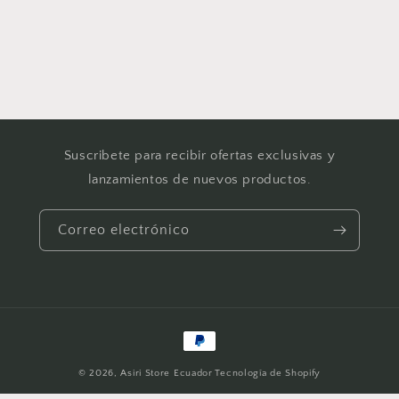
Suscribete para recibir ofertas exclusivas y
lanzamientos de nuevos productos.
Correo electrónico
Formas
de
© 2026,
Asiri Store Ecuador
Tecnología de Shopify
pago